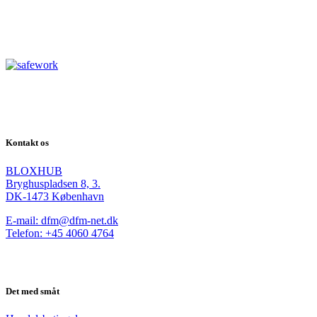
Kontakt os
BLOXHUB
Bryghuspladsen 8, 3.
DK-1473 København
E-mail: dfm@dfm-net.dk
Telefon: +45 4060 4764
Det med småt