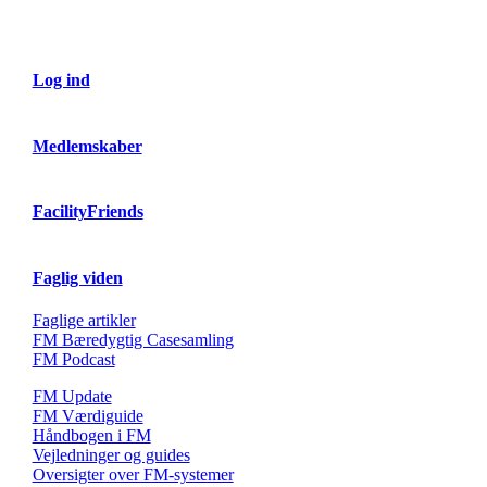
Log ind
Medlemskaber
FacilityFriends
Faglig viden
Faglige artikler
FM Bæredygtig Casesamling
FM Podcast
FM Update
FM Værdiguide
Håndbogen i FM
Vejledninger og guides
Oversigter over FM-systemer