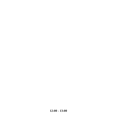
Guide om FM-
kompetencer til
modtagelse af
bæredygtige
byggeprojekter
28. august 2024
12:00 - 13:00