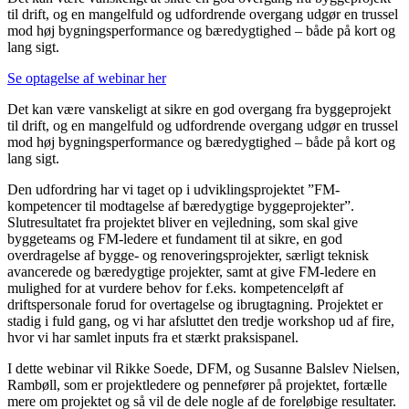
til drift, og en mangelfuld og udfordrende overgang udgør en trussel
mod høj bygningsperformance og bæredygtighed – både på kort og
lang sigt.
Se optagelse af webinar her
Det kan være vanskeligt at sikre en god overgang fra byggeprojekt
til drift, og en mangelfuld og udfordrende overgang udgør en trussel
mod høj bygningsperformance og bæredygtighed – både på kort og
lang sigt.
Den udfordring har vi taget op i udviklingsprojektet ”FM-
kompetencer til modtagelse af bæredygtige byggeprojekter”.
Slutresultatet fra projektet bliver en vejledning, som skal give
byggeteams og FM-ledere et fundament til at sikre, en god
overdragelse af bygge- og renoveringsprojekter, særligt teknisk
avancerede og bæredygtige projekter, samt at give FM-ledere en
mulighed for at vurdere behov for f.eks. kompetenceløft af
driftspersonale forud for overtagelse og ibrugtagning. Projektet er
stadig i fuld gang, og vi har afsluttet den tredje workshop ud af fire,
hvor vi har samlet inputs fra et stærkt praksispanel.
I dette webinar vil Rikke Soede, DFM, og Susanne Balslev Nielsen,
Rambøll, som er projektledere og pennefører på projektet, fortælle
mere om projektet og så vil de dele nogle af de foreløbige resultater.