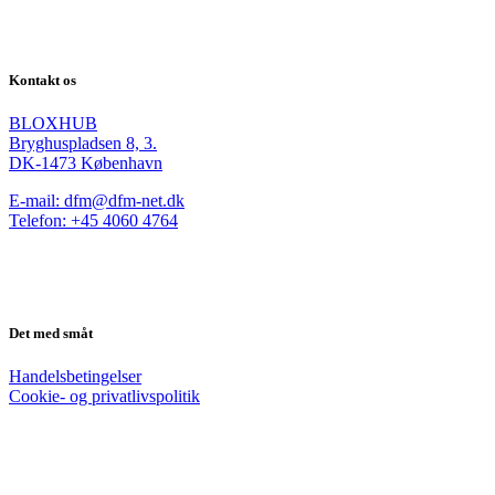
Kontakt os
BLOXHUB
Bryghuspladsen 8, 3.
DK-1473 København
E-mail: dfm@dfm-net.dk
Telefon: +45 4060 4764
Det med småt
Handelsbetingelser
Cookie- og privatlivspolitik