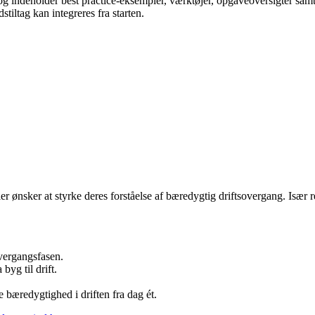
 indeholder best practice-eksempler, værktøjer, opgaveoversigter samt c
iltag kan integreres fra starten.
ler ønsker at styrke deres forståelse af bæredygtig driftsovergang. Isæ
vergangsfasen.
 byg til drift.
e bæredygtighed i driften fra dag ét.