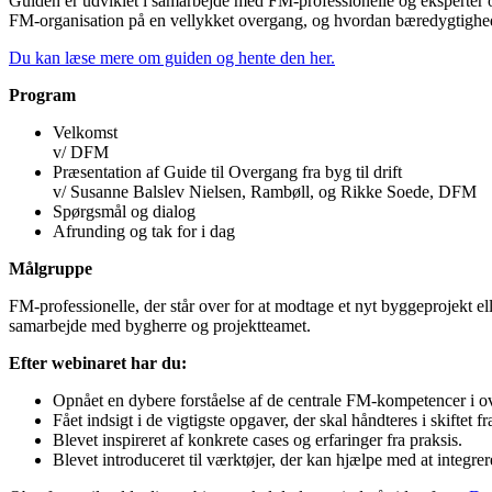
Guiden er udviklet i samarbejde med FM-professionelle og eksperter og
FM-organisation på en vellykket overgang, og hvordan bæredygtighedst
Du kan læse mere om guiden og hente den her.
Program
Velkomst
v/ DFM
Præsentation af Guide til Overgang fra byg til drift
v/ Susanne Balslev Nielsen, Rambøll, og Rikke Soede, DFM
Spørgsmål og dialog
Afrunding og tak for i dag
Målgruppe
FM-professionelle, der står over for at modtage et nyt byggeprojekt el
samarbejde med bygherre og projektteamet.
Efter webinaret har du:
Opnået en dybere forståelse af de centrale FM-kompetencer i o
Fået indsigt i de vigtigste opgaver, der skal håndteres i skiftet fra
Blevet inspireret af konkrete cases og erfaringer fra praksis.
Blevet introduceret til værktøjer, der kan hjælpe med at integrer