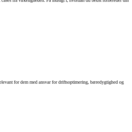
ases fra virkeligheden. Få indsigt i, hvordan du bedst forbereder din
r relevant for dem med ansvar for driftsoptimering, bæredygtighed og