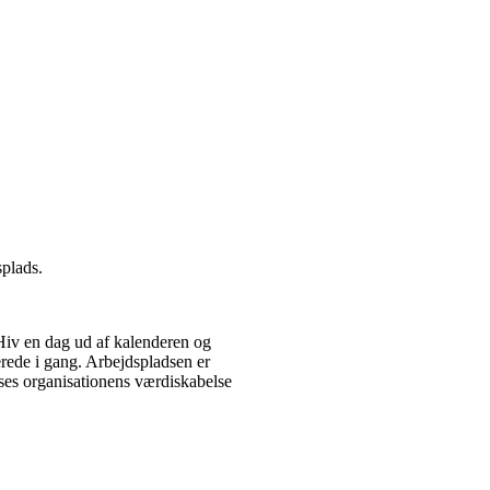
splads.
 Hiv en dag ud af kalenderen og
erede i gang. Arbejdspladsen er
asses organisationens værdiskabelse