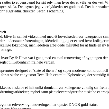
tter jo et benspænd for sig selv, men hvor der er vilje, er der vej. Vi v
større skala. Det, synes jeg, vi er lykkedes ret godt med. Det har resulte
or,” siger adm. direktør, Søren Tscherning.
icil
hed, blive én samlet virksomhed med ét hovedsæde hvor tværgående sama
 der understøtter forretningen, idéudvikling og er et sted hvor kolleger 
kellige lokationer, men ledelsen arbejdede målrettet for at finde en ny
g omegn.
n hvor By & Havn var i gang med en total renovering af bygningen der e
ejlet til København fra hele verden.
prenører designet et ”state of the art” og super moderne kontordomicil
t for at skabe et nyt stort Tech Hub centralt i København, der samtidig
edes at skabe et helt unikt domicil hvor kollegerne virkelig ser frem t
dretningsarkitekter, møbel samt planteleverandører for at skabe et arb
tegorien erhverv, og renoveringen har opnået DNGB guld status.
orkplace Management