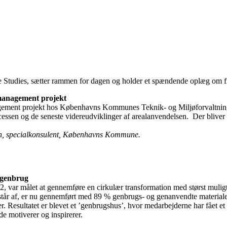
e Studies, sætter rammen for dagen og holder et spændende oplæg om f
management projekt
agement projekt hos Københavns Kommunes Teknik- og Miljøforvaltning. 
 og de seneste videreudviklinger af arealanvendelsen. Der bliver ogs
sen, specialkonsulent, Københavns Kommune.
 genbrug
 var målet at gennemføre en cirkulær transformation med størst mulig
tår af, er nu gennemført med 89 % genbrugs- og genanvendte materialer
. Resultatet er blevet et ’genbrugshus’, hvor medarbejderne har fået et 
de motiverer og inspirerer.