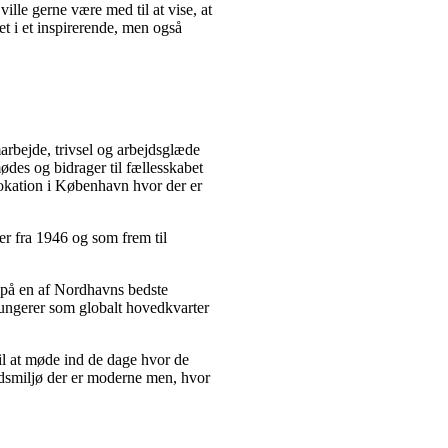
ille gerne være med til at vise, at
ret i et inspirerende, men også
rbejde, trivsel og arbejdsglæde
mødes og bidrager til fællesskabet
 lokation i København hvor der er
r fra 1946 og som frem til
 på en af Nordhavns bedste
 fungerer som globalt hovedkvarter
il at møde ind de dage hvor de
ejdsmiljø der er moderne men, hvor