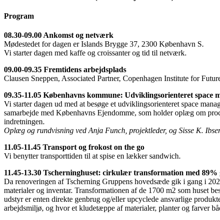
Program
08.30-09.00 Ankomst og netværk
Mødestedet for dagen er Islands Brygge 37, 2300 København S.
Vi starter dagen med kaffe og croissanter og tid til netværk.
09.00-09.35 Fremtidens arbejdsplads
Clausen Sneppen, Associated Partner, Copenhagen Institute for Futur
09.35-11.05 Københavns kommune: Udviklingsorienteret space 
Vi starter dagen ud med at besøge et udviklingsorienteret space man
samarbejde med Københavns Ejendomme, som holder oplæg om processen
indretningen.
Oplæg og rundvisning ved Anja Funch, projektleder, og Sisse K. Ib
11.05-11.45 Transport og frokost on the go
Vi benytter transporttiden til at spise en lækker sandwich.
11.45-13.30 Tscherninghuset: cirkulær transformation med 89%
Da renoveringen af Tscherning Gruppens hovedsæde gik i gang i 2022,
materialer og inventar. Transformationen af de 1700 m2 som huset bes
udstyr er enten direkte genbrug og/eller upcyclede ansvarlige produkter
arbejdsmiljø, og hvor et kludetæppe af materialer, planter og farver bå