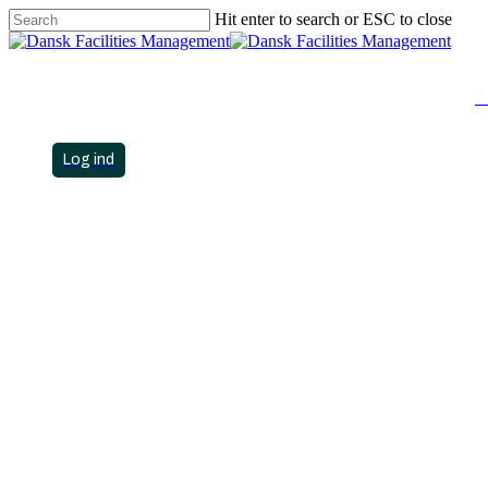
Hit enter to search or ESC to close
Close
Search
A
search
Menu
account
Tour 