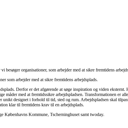
 vi besøger organisationer, som arbejder med at sikre fremtidens arbejd
oner som arbejder med at sikre fremtidens arbejdsplads.
splads. Derfor er det afgørende at søge inspiration og viden eksternt.
ellige måder med at fremtidssikre arbejdspladsen. Transformationen er all
 unikt designet i forhold til tid, sted og rum. Arbejdspladsen skal tilp
on klar til fremtidens krav til en arbejdsplads.
besøge Københavns Kommune, Tscherninghuset samt twoday.