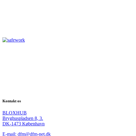
Kontakt os
BLOXHUB
Bryghuspladsen 8, 3.
DK-1473 København
E-mail: dfm@dfm-net.dk