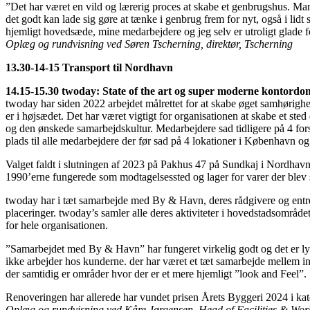
”Det har været en vild og lærerig proces at skabe et genbrugshus. Man sæ
det godt kan lade sig gøre at tænke i genbrug frem for nyt, også i lidt 
hjemligt hovedsæde, mine medarbejdere og jeg selv er utroligt glade f
Oplæg og rundvisning ved Søren Tscherning, direktør, Tscherning
13.30-14-15 Transport til Nordhavn
14.15-15.30 twoday: State of the art og super moderne kontordom
twoday har siden 2022 arbejdet målrettet for at skabe øget samhørig
er i højsædet. Det har været vigtigt for organisationen at skabe et sted
og den ønskede samarbejdskultur. Medarbejdere sad tidligere på 4 fors
plads til alle medarbejdere der før sad på 4 lokationer i København o
Valget faldt i slutningen af 2023 på Pakhus 47 på Sundkaj i Nordhav
1990’erne fungerede som modtagelsessted og lager for varer der blev s
twoday har i tæt samarbejde med By & Havn, deres rådgivere og entre
placeringer. twoday’s samler alle deres aktiviteter i hovedstadsområde
for hele organisationen.
”Samarbejdet med By & Havn” har fungeret virkelig godt og det er lykk
ikke arbejder hos kunderne. der har været et tæt samarbejde mellem in
der samtidig er områder hvor der er et mere hjemligt ”look and Feel”.
Renoveringen har allerede har vundet prisen Årets Byggeri 2024 i ka
Oplæg og rundvisning ved Kåre Jørgensen, Head of Facilities & W