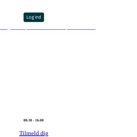
search
account
Menu
rrangementer
Faciliterede netværk
Medlemskaber
de Workplace 2025
8. april 2025
08:30 - 16:00
Tilmeld dig