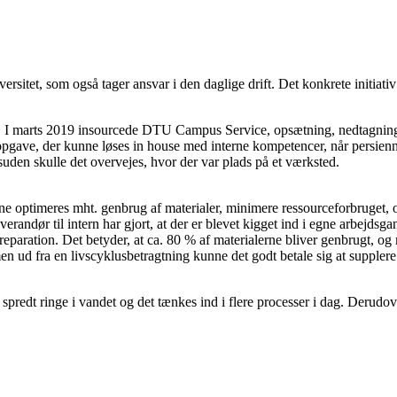
sitet, som også tager ansvar i den daglige drift. Det konkrete initiativ 
I marts 2019 insourcede DTU Campus Service, opsætning, nedtagning og
opgave, der kunne løses in house med interne kompetencer, når persienne
uden skulle det overvejes, hvor der var plads på et værksted.
nne optimeres mht. genbrug af materialer, minimere ressourceforbruget, o
verandør til intern har gjort, at der er blevet kigget ind i egne arbejdsg
reparation. Det betyder, at ca. 80 % af materialerne bliver genbrugt, 
men ud fra en livscyklusbetragtning kunne det godt betale sig at supple
 spredt ringe i vandet og det tænkes ind i flere processer i dag. Derudo