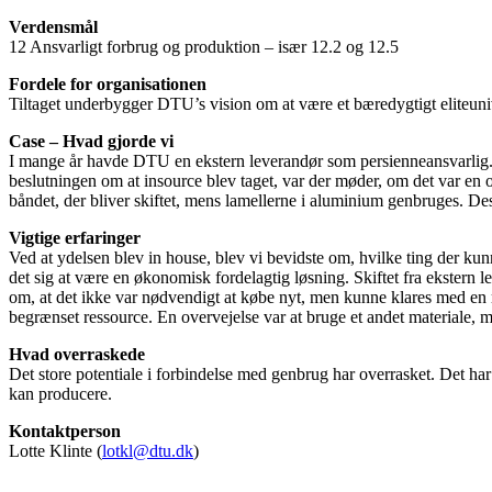
Verdensmål
12 Ansvarligt forbrug og produktion – især 12.2 og 12.5
Fordele for organisationen
Tiltaget underbygger DTU’s vision om at være et bæredygtigt eliteuniver
Case – Hvad gjorde vi
I mange år havde DTU en ekstern leverandør som persienneansvarlig. 
beslutningen om at insource blev taget, var der møder, om det var en 
båndet, der bliver skiftet, mens lamellerne i aluminium genbruges. Des
Vigtige erfaringer
Ved at ydelsen blev in house, blev vi bevidste om, hvilke ting der ku
det sig at være en økonomisk fordelagtig løsning. Skiftet fra ekstern le
om, at det ikke var nødvendigt at købe nyt, men kunne klares med en 
begrænset ressource. En overvejelse var at bruge et andet materiale, 
Hvad overraskede
Det store potentiale i forbindelse med genbrug har overrasket. Det har
kan producere.
Kontaktperson
Lotte Klinte (
lotkl@dtu.dk
)