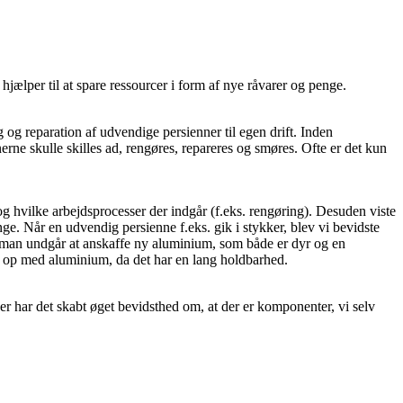
hjælper til at spare ressourcer i form af nye råvarer og penge.
 reparation af udvendige persienner til egen drift. Inden
rne skulle skilles ad, rengøres, repareres og smøres. Ofte er det kun
g hvilke arbejdsprocesser der indgår (f.eks. rengøring). Desuden viste
ange. Når en udvendig persienne f.eks. gik i stykker, blev vi bevidste
og man undgår at anskaffe ny aluminium, som både er dyr og en
re op med aluminium, da det har en lang holdbarhed.
ver har det skabt øget bevidsthed om, at der er komponenter, vi selv