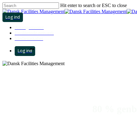
Skip
Hit enter to search or ESC to close
to
Close
main
Search
search
account
content
Menu
Arrangementer
Faciliterede netværk
Medlemskaber
search
Menu
account
80 % genbr