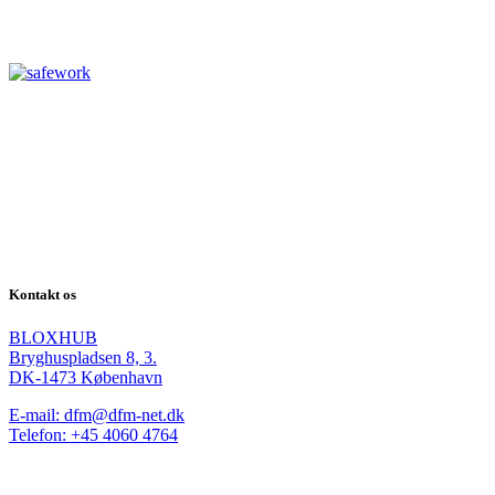
Kontakt os
BLOXHUB
Bryghuspladsen 8, 3.
DK-1473 København
E-mail: dfm@dfm-net.dk
Telefon: +45 4060 4764