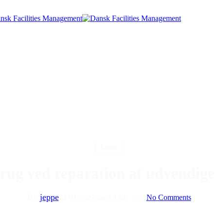
Cases
ug ved reparation af udvendige
By
jeppe
24-01-2022
marts 12th, 2025
No Comments