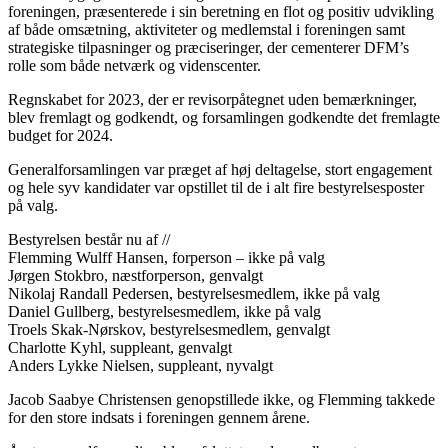
foreningen, præsenterede i sin beretning en flot og positiv udvikling
af både omsætning, aktiviteter og medlemstal i foreningen samt
strategiske tilpasninger og præciseringer, der cementerer DFM’s
rolle som både netværk og videnscenter.
Regnskabet for 2023, der er revisorpåtegnet uden bemærkninger,
blev fremlagt og godkendt, og forsamlingen godkendte det fremlagte
budget for 2024.
Generalforsamlingen var præget af høj deltagelse, stort engagement
og hele syv kandidater var opstillet til de i alt fire bestyrelsesposter
på valg.
Bestyrelsen består nu af //
Flemming Wulff Hansen, forperson – ikke på valg
Jørgen Stokbro, næstforperson, genvalgt
Nikolaj Randall Pedersen, bestyrelsesmedlem, ikke på valg
Daniel Gullberg, bestyrelsesmedlem, ikke på valg
Troels Skak-Nørskov, bestyrelsesmedlem, genvalgt
Charlotte Kyhl, suppleant, genvalgt
Anders Lykke Nielsen, suppleant, nyvalgt
Jacob Saabye Christensen genopstillede ikke, og Flemming takkede
for den store indsats i foreningen gennem årene.