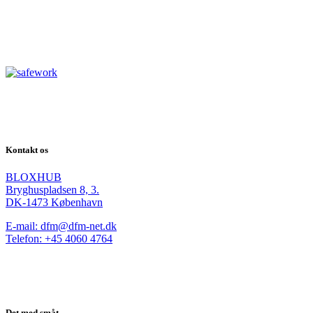
Kontakt os
BLOXHUB
Bryghuspladsen 8, 3.
DK-1473 København
E-mail: dfm@dfm-net.dk
Telefon: +45 4060 4764
Det med småt