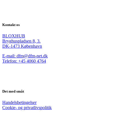
Kontakt os
BLOXHUB
Bryghuspladsen 8, 3.
DK-1473 København
E-mail: dfm@dfm-net.dk
Telefon: +45 4060 4764
Det med småt
Handelsbetingelser
Cookie- og privatlivspolitik