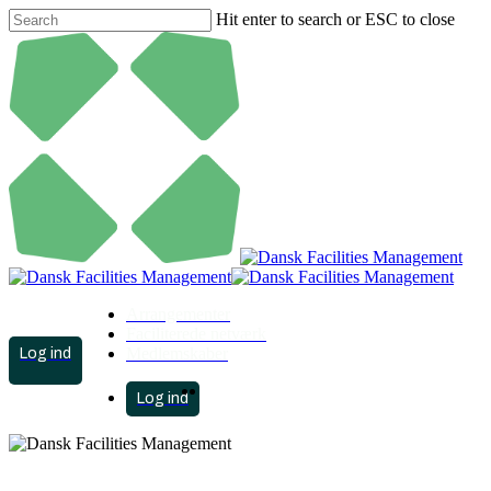
Skip
Hit enter to search or ESC to close
to
Close
main
Search
content
Arrangementer
Faciliterede netværk
account
Medlemskaber
search
Menu
account
search
Menu