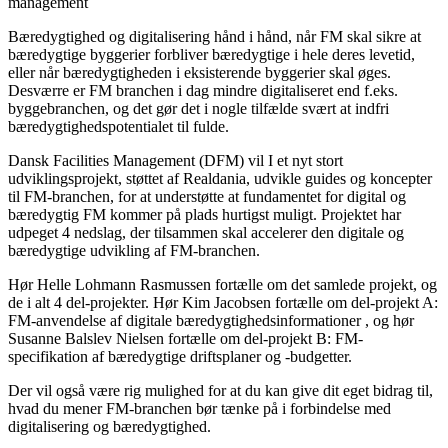
management
Bæredygtighed og digitalisering hånd i hånd, når FM skal sikre at
bæredygtige byggerier forbliver bæredygtige i hele deres levetid,
eller når bæredygtigheden i eksisterende byggerier skal øges.
Desværre er FM branchen i dag mindre digitaliseret end f.eks.
byggebranchen, og det gør det i nogle tilfælde svært at indfri
bæredygtighedspotentialet til fulde.
Dansk Facilities Management (DFM) vil I et nyt stort
udviklingsprojekt, støttet af Realdania, udvikle guides og koncepter
til FM-branchen, for at understøtte at fundamentet for digital og
bæredygtig FM kommer på plads hurtigst muligt. Projektet har
udpeget 4 nedslag, der tilsammen skal accelerer den digitale og
bæredygtige udvikling af FM-branchen.
Hør Helle Lohmann Rasmussen fortælle om det samlede projekt, og
de i alt 4 del-projekter. Hør Kim Jacobsen fortælle om del-projekt A:
FM-anvendelse af digitale bæredygtighedsinformationer , og hør
Susanne Balslev Nielsen fortælle om del-projekt B: FM-
specifikation af bæredygtige driftsplaner og -budgetter.
Der vil også være rig mulighed for at du kan give dit eget bidrag til,
hvad du mener FM-branchen bør tænke på i forbindelse med
digitalisering og bæredygtighed.