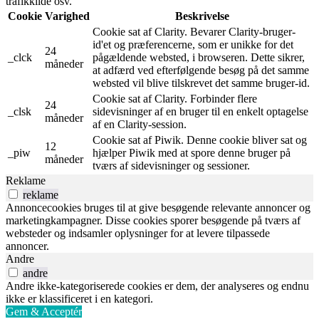
trafikkilde osv.
Cookie
Varighed
Beskrivelse
Cookie sat af Clarity. Bevarer Clarity-bruger-
id'et og præferencerne, som er unikke for det
24
_clck
pågældende websted, i browseren. Dette sikrer,
måneder
at adfærd ved efterfølgende besøg på det samme
websted vil blive tilskrevet det samme bruger-id.
Cookie sat af Clarity. Forbinder flere
24
_clsk
sidevisninger af en bruger til en enkelt optagelse
måneder
af en Clarity-session.
Cookie sat af Piwik. Denne cookie bliver sat og
12
_piw
hjælper Piwik med at spore denne bruger på
måneder
tværs af sidevisninger og sessioner.
Reklame
reklame
Annoncecookies bruges til at give besøgende relevante annoncer og
marketingkampagner. Disse cookies sporer besøgende på tværs af
websteder og indsamler oplysninger for at levere tilpassede
annoncer.
Andre
andre
Andre ikke-kategoriserede cookies er dem, der analyseres og endnu
ikke er klassificeret i en kategori.
Gem & Acceptér