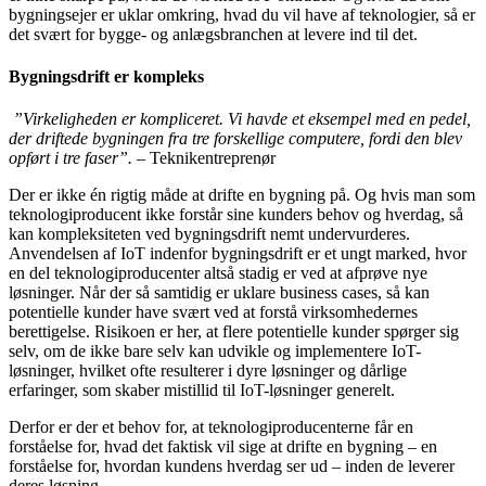
bygningsejer er uklar omkring, hvad du vil have af teknologier, så er
det svært for bygge- og anlægsbranchen at levere ind til det.
Bygningsdrift er kompleks
”Virkeligheden er kompliceret. Vi havde et eksempel med en pedel,
der driftede bygningen fra tre forskellige computere, fordi den blev
opført i tre faser”.
– Teknikentreprenør
Der er ikke én rigtig måde at drifte en bygning på. Og hvis man som
teknologiproducent ikke forstår sine kunders behov og hverdag, så
kan kompleksiteten ved bygningsdrift nemt undervurderes.
Anvendelsen af IoT indenfor bygningsdrift er et ungt marked, hvor
en del teknologiproducenter altså stadig er ved at afprøve nye
løsninger. Når der så samtidig er uklare business cases, så kan
potentielle kunder have svært ved at forstå virksomhedernes
berettigelse. Risikoen er her, at flere potentielle kunder spørger sig
selv, om de ikke bare selv kan udvikle og implementere IoT-
løsninger, hvilket ofte resulterer i dyre løsninger og dårlige
erfaringer, som skaber mistillid til IoT-løsninger generelt.
Derfor er der et behov for, at teknologiproducenterne får en
forståelse for, hvad det faktisk vil sige at drifte en bygning – en
forståelse for, hvordan kundens hverdag ser ud – inden de leverer
deres løsning.