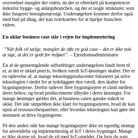
overordnet mangler der viden, da der er efterslæb på kompetencer
indenfor bygge- og anlægsbranchen, og der er nogle strukturer, som
ikke fungerer hensigtsmæssigt. Undersøgelsen kommer derfor også
med bud på tiltag, der kan iværksættes for at hjælpe branchen
videre.
En uklar business case står i vejen for implementering
”Når folk vil sælge, mangler de ofte en god case – det er ikke nok
at sige, at det er godt for miljøet”.
– Ejendomsadministrator
En af de gennemgående udfordringer undersøgelsen fandt frem til
er, at det er uklart præcis, hvilken værdi IoT-løsninger skaber. Der er
en oplevelse af, at mange teknologiproducenter fokuserer på selve
teknologien i stedet for at tydeliggøre den værdi, den skaber for
bygningsejerne. Derfor oplever flere bygningsejere et clash mellem
deres behov, og hvad producenterne tilbyder i deres løsninger. For
mange løsninger gælder det, at business casen ganske enkelt er
uklar. Det står simpelthen ikke klart for bygningsejeren, hvad de kan
opnå af ressourcebesparelser, eller hvordan teknologien kan gøre det
nemmere at drive bygningerne.
På den anden side har mange bygningsejere ikke en egentlig strategi
for anvendelse og implementering af IoT i deres bygninger. Mange
er ikke skarpe på, hvad de vil med IoT-området. Og hvis du som