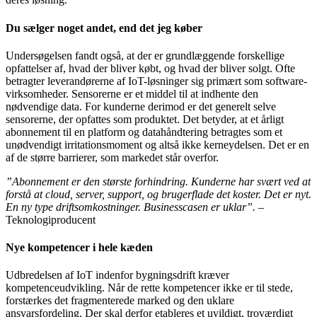
Du sælger noget andet, end det jeg køber
Undersøgelsen fandt også, at der er grundlæggende forskellige
opfattelser af, hvad der bliver købt, og hvad der bliver solgt. Ofte
betragter leverandørerne af IoT-løsninger sig primært som software-
virksomheder. Sensorerne er et middel til at indhente den
nødvendige data. For kunderne derimod er det generelt selve
sensorerne, der opfattes som produktet. Det betyder, at et årligt
abonnement til en platform og datahåndtering betragtes som et
unødvendigt irritationsmoment og altså ikke kerneydelsen. Det er en
af de større barrierer, som markedet står overfor.
”Abonnement er den største forhindring. Kunderne har svært ved at
forstå at cloud, server, support, og brugerflade det koster. Det er nyt.
En ny type driftsomkostninger. Businesscasen er uklar”.
–
Teknologiproducent
Nye kompetencer i hele kæden
Udbredelsen af IoT indenfor bygningsdrift kræver
kompetenceudvikling. Når de rette kompetencer ikke er til stede,
forstærkes det fragmenterede marked og den uklare
ansvarsfordeling. Der skal derfor etableres et uvildigt, troværdigt