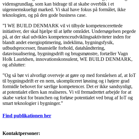
vidensgrundlag, som kan bidrage til at skabe overblik i et
uigennemskueligt marked. Vi skal have fokus på formålet, ikke
teknologien, og på den gode business case.
”I WE BUILD DENMARK vil vi tilbyde kompetencerettede
initiativer, der skal hjælpe til at løfte området. Undersøgelsen pegede
på, at der skal udvikles kompetenceudviklingsaktiviteter inden for
blandt andet energioptimering, indeklima, bygningsfysik,
udbudsprocesser, finansielle forhold, datahåndtering,
datavisualisering, bygningsdrift og brugsmønstre, fortæller Vagn
Holk Lauridsen, innovationskonsulent, WE BUILD DENMARK,
og afslutter:
”Og så bør vi alvorligt overveje at gøre op med forståelsen af, at IoT
til bygningsdrift er en nem, ukompliceret løsning og i højere grad
formidle behovet for særlige kompetencer. Det er ikke sandsynligt,
at potentialet ellers kan realiseres. Vi vil fremadrettet arbejde for at
skabe vækst for branchen og forløse potentialet ved brug af IoT og
smart teknologier i bygninger.”
Find publikationen her
Kontaktpersoner: