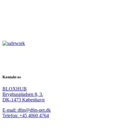
Kontakt os
BLOXHUB
Bryghuspladsen 8, 3.
DK-1473 København
E-mail: dfm@dfm-net.dk
Telefon: +45 4060 4764