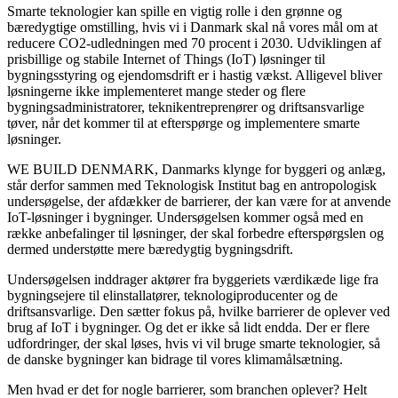
Smarte teknologier kan spille en vigtig rolle i den grønne og
bæredygtige omstilling, hvis vi i Danmark skal nå vores mål om at
reducere CO2-udledningen med 70 procent i 2030. Udviklingen af
prisbillige og stabile Internet of Things (IoT) løsninger til
bygningsstyring og ejendomsdrift er i hastig vækst. Alligevel bliver
løsningerne ikke implementeret mange steder og flere
bygningsadministratorer, teknikentreprenører og driftsansvarlige
tøver, når det kommer til at efterspørge og implementere smarte
løsninger.
WE BUILD DENMARK, Danmarks klynge for byggeri og anlæg,
står derfor sammen med Teknologisk Institut bag en antropologisk
undersøgelse, der afdækker de barrierer, der kan være for at anvende
IoT-løsninger i bygninger. Undersøgelsen kommer også med en
række anbefalinger til løsninger, der skal forbedre efterspørgslen og
dermed understøtte mere bæredygtig bygningsdrift.
Undersøgelsen inddrager aktører fra byggeriets værdikæde lige fra
bygningsejere til elinstallatører, teknologiproducenter og de
driftsansvarlige. Den sætter fokus på, hvilke barrierer de oplever ved
brug af IoT i bygninger. Og det er ikke så lidt endda. Der er flere
udfordringer, der skal løses, hvis vi vil bruge smarte teknologier, så
de danske bygninger kan bidrage til vores klimamålsætning.
Men hvad er det for nogle barrierer, som branchen oplever? Helt