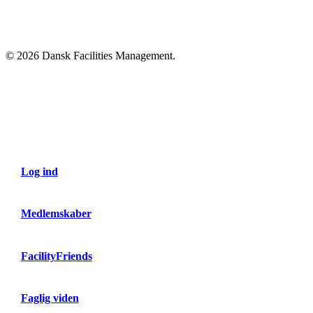
© 2026 Dansk Facilities Management.
Close
Menu
Log ind
Medlemskaber
FacilityFriends
Faglig viden