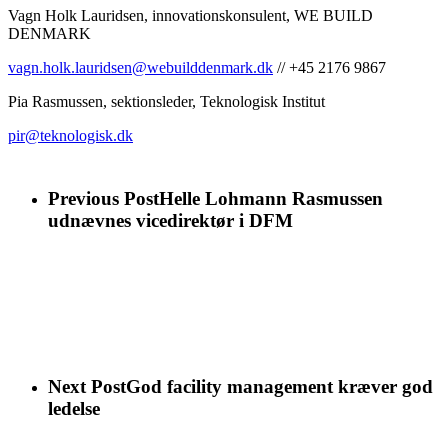
Vagn Holk Lauridsen, innovationskonsulent, WE BUILD
DENMARK
vagn.holk.lauridsen@webuilddenmark.dk
// +45 2176 9867
Pia Rasmussen, sektionsleder, Teknologisk Institut
pir@teknologisk.dk
Previous Post
Helle Lohmann Rasmussen
udnævnes vicedirektør i DFM
Next Post
God facility management kræver god
ledelse