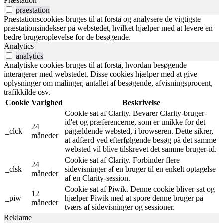
Præstation
praestation
Præstationscookies bruges til at forstå og analysere de vigtigste
præstationsindekser på webstedet, hvilket hjælper med at levere en
bedre brugeroplevelse for de besøgende.
Analytics
analytics
Analytiske cookies bruges til at forstå, hvordan besøgende
interagerer med webstedet. Disse cookies hjælper med at give
oplysninger om målinger, antallet af besøgende, afvisningsprocent,
trafikkilde osv.
Cookie
Varighed
Beskrivelse
Cookie sat af Clarity. Bevarer Clarity-bruger-
id'et og præferencerne, som er unikke for det
24
_clck
pågældende websted, i browseren. Dette sikrer,
måneder
at adfærd ved efterfølgende besøg på det samme
websted vil blive tilskrevet det samme bruger-id.
Cookie sat af Clarity. Forbinder flere
24
_clsk
sidevisninger af en bruger til en enkelt optagelse
måneder
af en Clarity-session.
Cookie sat af Piwik. Denne cookie bliver sat og
12
_piw
hjælper Piwik med at spore denne bruger på
måneder
tværs af sidevisninger og sessioner.
Reklame