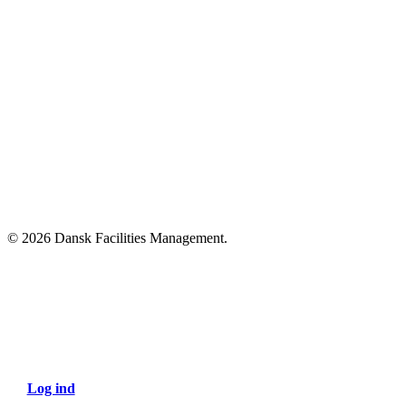
SoundCloud
Tilmeld dig vores nyhedsbrev
© 2026 Dansk Facilities Management.
Close
Menu
Log ind