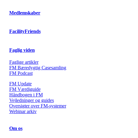
Medlemskaber
FacilityFriends
Faglig viden
Faglige artikler
FM Bæredygtig Casesamling
FM Podcast
FM Update
FM Værdiguide
Håndbogen i FM
Vejledninger og guides
Oversigter over FM-systemer
Webinar arkiv
Om os