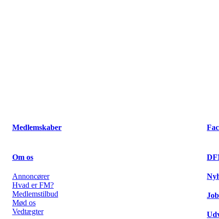
Medlemskaber
Fac
Om os
DF
Annoncører
Ny
Hvad er FM?
Medlemstilbud
Job
Mød os
Vedtægter
Udv