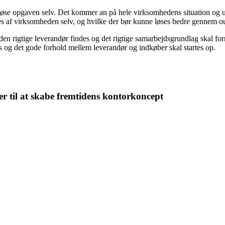
ler løse opgaven selv. Det kommer an på hele virksomhedens situation og
ses af virksomheden selv, og hvilke der bør kunne løses bedre gennem o
l den rigtige leverandør findes og det rigtige samarbejdsgrundlag skal f
s og det gode forhold mellem leverandør og indkøber skal startes op.
r til at skabe fremtidens kontorkoncept