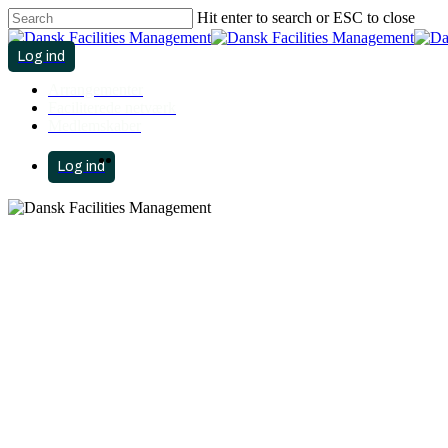
Skip
Hit enter to search or ESC to close
to
Close
main
Search
search
account
content
Menu
Arrangementer
Faciliterede netværk
Medlemskaber
search
Menu
account