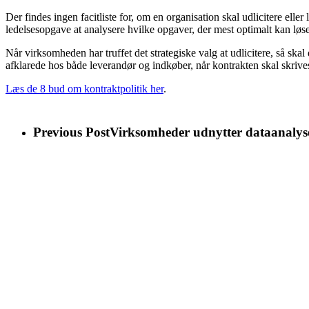
Der findes ingen facitliste for, om en organisation skal udlicitere el
ledelsesopgave at analysere hvilke opgaver, der mest optimalt kan lø
Når virksomheden har truffet det strategiske valg at udlicitere, så ska
afklarede hos både leverandør og indkøber, når kontrakten skal skrive
Læs de 8 bud om kontraktpolitik her
.
Previous Post
Virksomheder udnytter dataanalyse