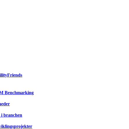
ilityFriends
M Benchmarking
heder
 i branchen
iklingsprojekter