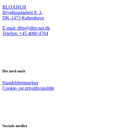
BLOXHUB
Bryghuspladsen 8, 3.
DK-1473 København
E-mail: dfm@dfm-net.dk
Telefon: +45 4060 4764
Det med småt
Handelsbetingelser
Cookie- og privatlivspolitik
Sociale medier