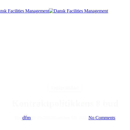
Faglige artikler
Kontraktpolitikkens 8 bud
By
dfm
09-05-2022
december 8th, 2022
No Comments